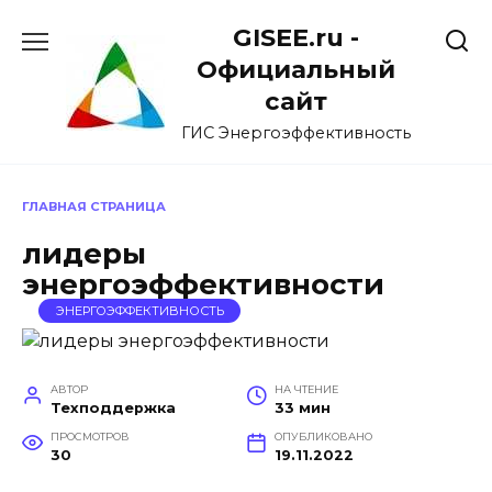
Перейти
GISEE.ru -
к
содержанию
Официальный
сайт
ГИС Энергоэффективность
ГЛАВНАЯ СТРАНИЦА
лидеры
энергоэффективности
ЭНЕРГОЭФФЕКТИВНОСТЬ
АВТОР
НА ЧТЕНИЕ
Техподдержка
33 мин
ПРОСМОТРОВ
ОПУБЛИКОВАНО
30
19.11.2022