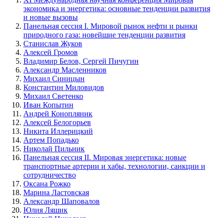
экономика и энергетика: основные тенденции развития
и новые вызовы
Панельная сессия I. Мировой рынок нефти и рынки
природного газа: новейшие тенденции развития
Станислав Жуков
Алексей Громов
Владимир Белов, Сергей Пичугин
Александр Масленников
Михаил Синицын
Константин Миловидов
Михаил Светенко
Иван Копытин
Андрей Конопляник
Алексей Белогорьев
Никита Иллерицкий
Артем Попадько
Николай Пильник
Панельная сессия II. Мировая энергетика: новые
транспортные артерии и хабы, технологии, санкции и
сотрудничество
Оксана Рожко
Марина Ластовская
Александр Шаповалов
Юлия Ляшик