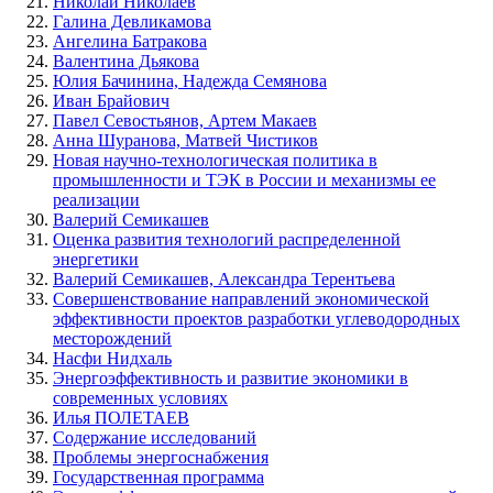
Николай Николаев
Галина Девликамова
Ангелина Батракова
Валентина Дьякова
Юлия Бачинина, Надежда Семянова
Иван Брайович
Павел Севостьянов, Артем Макаев
Анна Шуранова, Матвей Чистиков
Новая научно-технологическая политика в
промышленности и ТЭК в России и механизмы ее
реализации
Валерий Семикашев
Оценка развития технологий распределенной
энергетики
Валерий Семикашев, Александра Терентьева
Совершенствование направлений экономической
эффективности проектов разработки углеводородных
месторождений
Насфи Нидхаль
Энергоэффективность и развитие экономики в
современных условиях
Илья ПОЛЕТАЕВ
Содержание исследований
Проблемы энергоснабжения
Государственная программа