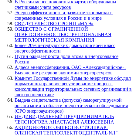
В России менее половины квартир оборудованы
счетчиками учета ресурсов
Энергоэффективность и развитие экономики в
современных условиях в России и в мире
СВИДЕТЕЛЬСТВО СРО НП «МАЭ»
ОБЩЕСТВО С ОГРАНИЧЕННОЙ
ОТВЕТСТВЕННОСТЬЮ "РЕГИОНАЛЬНАЯ
МЕТРОЛОГИЧЕСКАЯ КОМПАНИЯ"
Более 20% петербургских домов присвоен класс
энергоэффективности
Путин ожидает роста доли атома в энергобалансе
России
Адреса энергосбережения. ОАО «Александрийское».
Выявление резервов экономии энергоресурсов
Комитет Государственной Думы по энергетике обсудил
нормативно-правовое регулирование процесса
консолидации территориальных сетевых организаций в
электроэнергетике
Выдача свидетельства (допуска) саморегулируемой
организации в области энергетического обследования
(СРО энергоаудиторов)
ИНДИВИДУАЛЬНЫЙ ПРЕДПРИНИМАТЕЛЬ
ЧЕЛОНОГОВА АНАСТАСИЯ АЛЕКСЕЕВНА
АКЦИОНЕРНОЕ ОБЩЕСТВО "ЙОШКАР-
ОЛИНСКАЯ ТЕПЛОЭЛЕКТРОЦЕНТРАЛЬ №1"