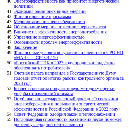
Энергоэффективность как приоритет энергетической
политики
Экономия различных видов энергии
Финансирование программы
Мероприятия по энергосбережению
Обоснование мер по снижению энергоемкости
Влияние на эффективность энергопотребления
Управление энергоэффективностью
Особенности проблем энергоэффективности
Заключение
Финансовые условия вступления и членства в СРО НП
«МАЭ» — СРО-Э-150
«Российский ТЭК в 2023 году продолжил надёжно
обеспечивать потребителей»
Счетная палата направила в Государственную Думу
годовой отчёт об итогах работы контрольного органа за
2023 год
Бизнес и регионы получат новую методику оценки
ущерба от изменений климата
Опубликован государственный доклад «О состоянии
энергосбережения и повышении энергетической
эффективности в Российской Федерации в 2022 году»
Совет Федерации одобрил закон о теплоснабжении
Поглощающая способность российских лесов поможет
достичь углеродной нейтральности