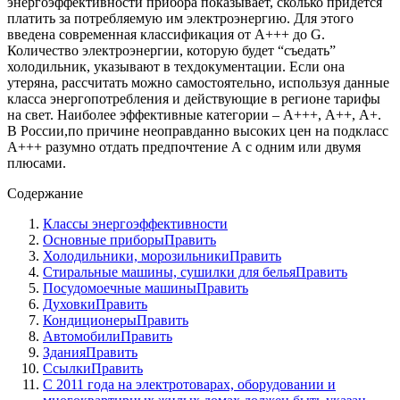
энергоэффективности прибора показывает, сколько придется
платить за потребляемую им электроэнергию. Для этого
введена современная классификация от А+++ до G.
Количество электроэнергии, которую будет “съедать”
холодильник, указывают в техдокументации. Если она
утеряна, рассчитать можно самостоятельно, используя данные
класса энергопотребления и действующие в регионе тарифы
на свет. Наиболее эффективные категории – А+++, А++, А+.
В России,по причине неоправданно высоких цен на подкласс
А+++ разумно отдать предпочтение А с одним или двумя
плюсами.
Содержание
Классы энергоэффективности
Основные приборыПравить
Холодильники, морозильникиПравить
Стиральные машины, сушилки для бельяПравить
Посудомоечные машиныПравить
ДуховкиПравить
КондиционерыПравить
АвтомобилиПравить
ЗданияПравить
СсылкиПравить
С 2011 года на электротоварах, оборудовании и