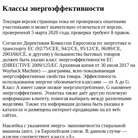
Классы энергоэффективности
Текущая версия страницы пока не проверялась опытными
участниками и может значительно отличаться от версии,
проверенной 5 марта 2020 года; проверки требуют 8 правок.
Согласно Директивам Комиссии Евросоюза по энергетике и
транспорту ЕС (92/75/CEE, 94/2/CE, 95/12/CE, 96/89/CE,
2003/66/CE, и другим) у большинства бытовых товаров
должен быть указан класс энергоэффективности ЕС
(DIRECTIVE 2009/125/EC Архивная копия от 30 июля 2017 на
Wayback Machine) — диаграмма, ясно показывающая
энергоэффективные свойства товара. Эффективность
использования энергии обозначается классами — от A до G.
Класс A имеет самое низкое энергопотребление, G наименее
энергоэффективен. Этикетка также даёт другую полезную
информацию клиенту, помогая выбирать между различными
моделями. Также эта информация должна быть указана в
каталогах и размещена интернет-продавцами на их веб-
сайтах.
Наклейка с указанием энерго- экономичности стиральной
машины (англ. ) в Европейском союзе. В данном случае —
изделие соответствует классу «A»