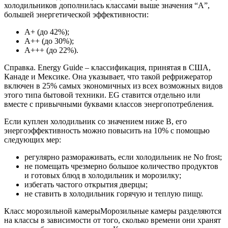
холодильников дополнилась классами выше значения “А”,
большей энергетической эффективности:
А+ (до 42%);
А++ (до 30%);
А+++ (до 22%).
Справка. Energy Guide – классификация, принятая в США,
Канаде и Мексике. Она указывает, что такой рефрижератор
включен в 25% самых экономичных из всех возможных видов
этого типа бытовой техники. ЕG ставится отдельно или
вместе с привычными буквами классов энергопотребления.
Если куплен холодильник со значением ниже В, его
энергоэффективность можно повысить на 10% с помощью
следующих мер:
регулярно размораживать, если холодильник не No frost;
не помещать чрезмерно большое количество продуктов
и готовых блюд в холодильник и морозилку;
избегать частого открытия дверцы;
не ставить в холодильник горячую и теплую пищу.
Класс морозильной камерыМорозильные камеры разделяются
на классы в зависимости от того, сколько времени они хранят