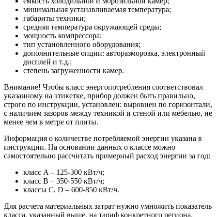
емкость холодильной и морозильной камер;
минимальная устанавливаемая температура;
габариты техники;
средняя температура окружающей среды;
мощность компрессора;
тип установленного оборудования;
дополнительные опции: авторазморозка, электронный
дисплей и т.д.;
степень загруженности камер.
Внимание! Чтобы класс энергопотребления соответствовал
указанному на этикетке, прибор должен быть правильно,
строго по инструкции, установлен: выровнен по горизонтали,
с наличием зазоров между техникой и стеной или мебелью, не
менее чем в метре от плиты.
Информация о количестве потребляемой энергии указана в
инструкции. На основании данных о классе можно
самостоятельно рассчитать примерный расход энергии за год:
класс A – 125-300 кВт/ч;
класс В – 350-550 кВт/ч;
классы C, D – 600-850 кВт/ч.
Для расчета материальных затрат нужно умножить показатель
класса, указанный выше, на тариф конкретного региона.