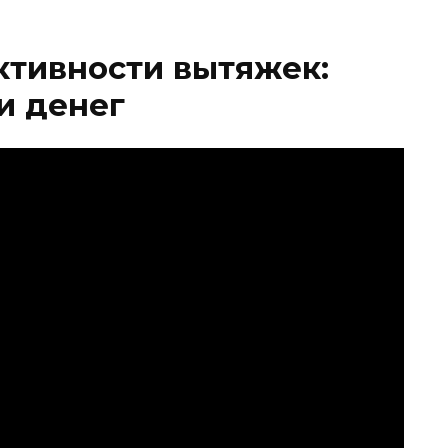
ктивности вытяжек:
и денег