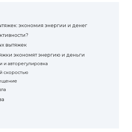
ытяжек: экономия энергии и денег
ективности?
ых вытяжек
тяжки экономят энергию и деньги
и и авторегулировка
ой скоростью
вещение
пла
ва