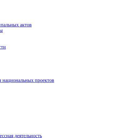
ипальных актов
зы
сти
 и национальных проектов
ессная деятельность