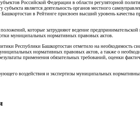
бъектов Российской Федерации в области регуляторной политик
ту субъекта является деятельность органов местного самоупра
 Башкортостан в Рейтинге присвоен высший уровень качества пр
положений, которые затрудняют ведение предпринимательской 
ботки муниципальных нормативных правовых актов.
итики Республики Башкортостан отметило на необходимость сис
униципальных нормативных правовых актов, а также о необход
езультаты применения обязательных требований, оценки фактиче
рующего воздействия и экспертизы муниципальных нормативных
я