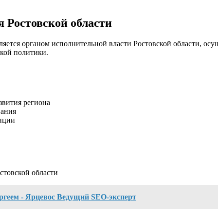
 Ростовской области
вляется органом исполнительной власти Ростовской области, о
ской политики.
звития региона
вания
тиции
стовской области
ргеем - Ярцевос Ведущий SEO-эксперт