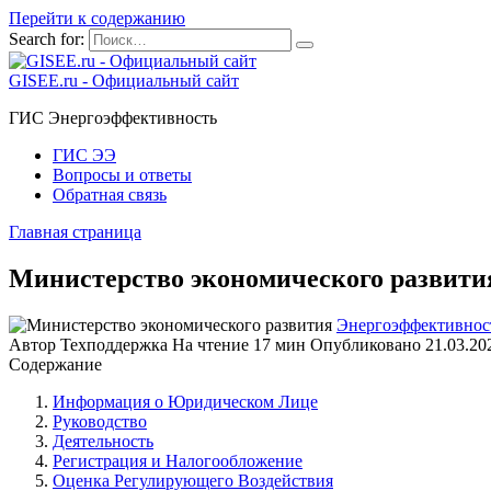
Перейти к содержанию
Search for:
GISEE.ru - Официальный сайт
ГИС Энергоэффективность
ГИС ЭЭ
Вопросы и ответы
Обратная связь
Главная страница
Министерство экономического развити
Энергоэффективнос
Автор
Техподдержка
На чтение
17 мин
Опубликовано
21.03.20
Содержание
Информация о Юридическом Лице
Руководство
Деятельность
Регистрация и Налогообложение
Оценка Регулирующего Воздействия