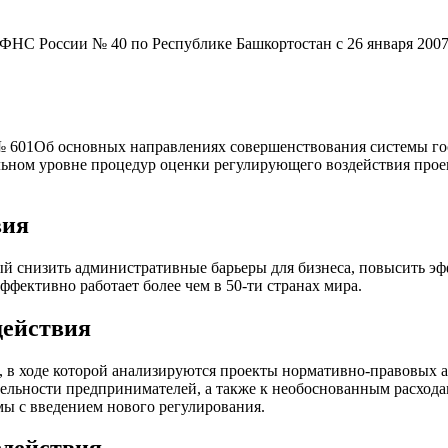
 ФНС России № 40 по Республике Башкортостан с 26 января 200
 № 601Об основных направлениях совершенствования системы го
альном уровне процедур оценки регулирующего воздействия прое
вия
й снизить административные барьеры для бизнеса, повысить эф
фективно работает более чем в 50-ти странах мира.
действия
, в ходе которой анализируются проекты нормативно-правовых 
ьности предпринимателей, а также к необоснованным расходам,
ы с введением нового регулирования.