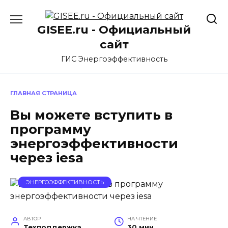
Перейти
к
GISEE.ru - Официальный
содержанию
сайт
ГИС Энергоэффективность
ГЛАВНАЯ СТРАНИЦА
Вы можете вступить в
программу
энергоэффективности
через iesa
ЭНЕРГОЭФФЕКТИВНОСТЬ
АВТОР
НА ЧТЕНИЕ
Техподдержка
30 мин